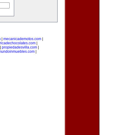
m
|
mecanicademotos.com
|
ricadechocolates.com
|
|
propiedadesvilla.com
|
mundoinmuebles.com
|