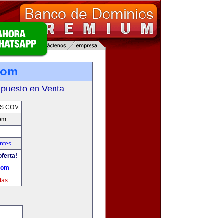
com
 puesto en Venta
S.COM
om
ntes
oferta!
com
tas