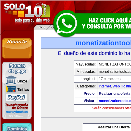
monetizationtoo
El dueño de este dominio lo ha
Mayusculas:
MONETIZATIONTO
Minusculas:
monetizationtools.
Longitud:
17 caracteres
Categorias:
Internet
,
Web Hostin
Precio:
Realizar una oferta
Visitar!
monetizationtools
Serán consideradas ofer
Realizar una Oferta