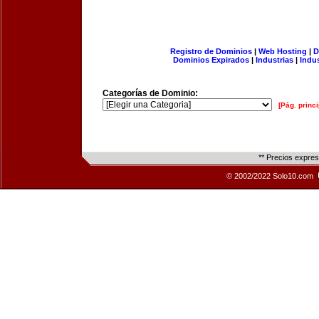
Registro de Dominios
|
Web Hosting
|
D
Dominios Expirados
|
Industrias
|
Indu
Categorías de Dominio:
[Pág. princi
** Precios expre
© 2002/2022 Solo10.com